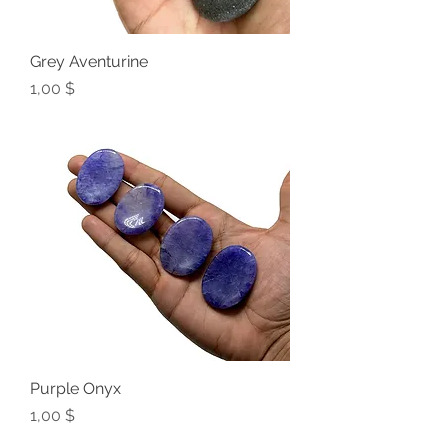
Grey Aventurine
Preis
1,00 $
Purple Onyx
Preis
1,00 $