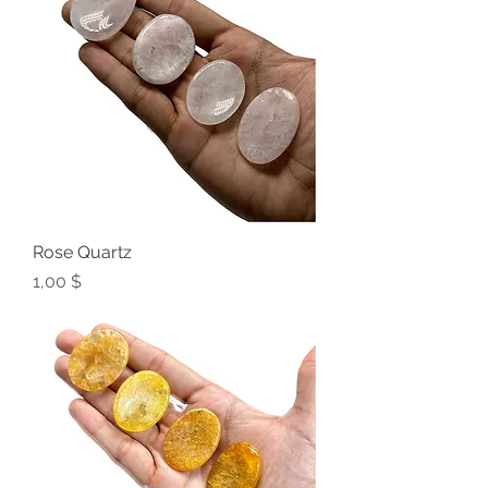
Rose Quartz
Preis
1,00 $