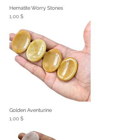
Hematite Worry Stones
Preis
1,00 $
Golden Aventurine
Preis
1,00 $