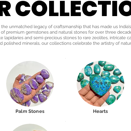
R COLLECTI
R COLLECTI
 the unmatched legacy of craftsmanship that has made us India’s
 of premium gemstones and natural stones for over three decad
te lapidaries and semi-precious stones to rare zeolites, intricate c
d polished minerals, our collections celebrate the artistry of natur
Palm Stones
Hearts