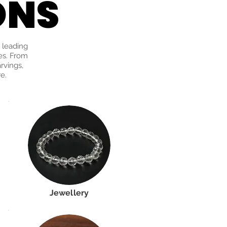
ONS
ONS
 leading
es. From
arvings,
e.
Jewellery