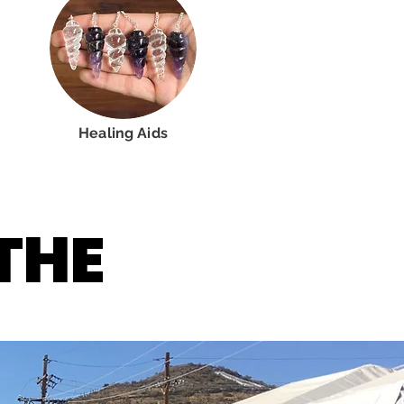
Healing Aids
 THE
 THE