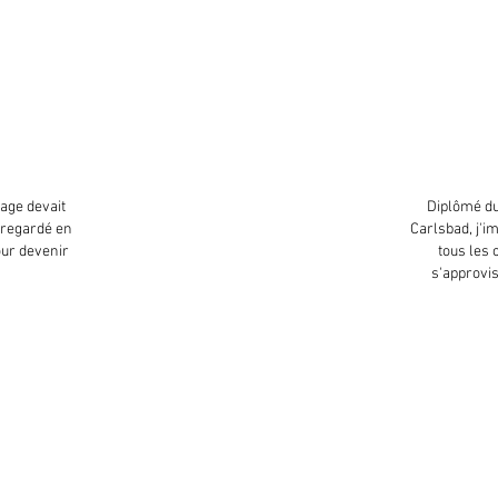
tage devait
Diplômé du
s regardé en
Carlsbad, j'i
our devenir
tous les 
s'approvi