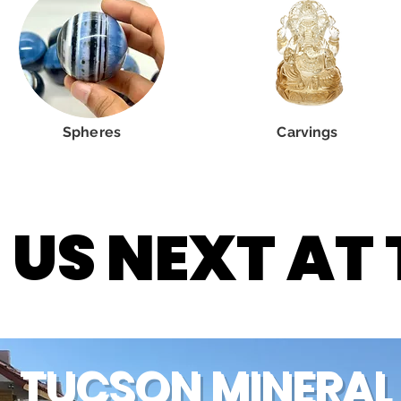
Spheres
Carvings
 US NEXT AT
 US NEXT AT
TUCSON MINERAL