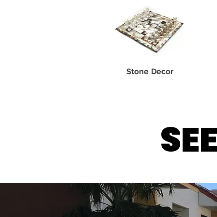
Stone Decor
SEE
SEE