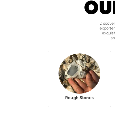
OU
OU
Discover
exporter
exquisi
an
Rough Stones